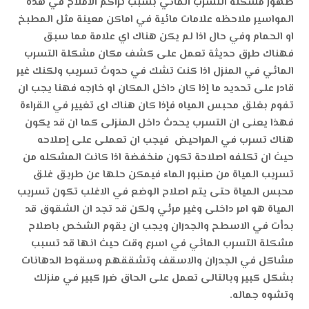
ظهور مشكلة التسرب المائي بسبب تراكم الاملاح في هذة
المواسير ملاحظه علامات مائية في اماكن معينة مثل المطبخ
او الحمام وفي حال اذا لم يكن هناك اي علامة مما سبق
فهناك طرق حديثة تعمل على كشف مكان مشكلة التسرب
المائي في المنزل اذا كنت تشك في حدوث تسريب ولكنك غير
قادر على تحديد ما إذا كان داخل المكان او خارجه فهنا يجب ان
تفوم بغلق محبس المياه فإذا كان هناك اى تغيير في القراءة
فهذا يعنى ان التسرب يحدث داخل المنزلى كما ان قد يكون
هناك تسرب في المراحيض فيجب ان تعملى على إصلاحه
حيث ان تكلفه اصلاحة تكون منخفضة اذا كانت المشكله من
تسريب المياة من صنبور الماء فيمكن حلها عن طريق غلق
محبس المياة حتى يتم اصلاح الوضع في الاغلب تكون تسريب
المياة هو امر داخلى وغير مرئي ولكن قد تجد ان الشقوق قد
بدأت في الاسطح والجدران
ويجب ان يقوم الشخص باصلاح
مشكلة التسرب المائي في اسرع وقت حيث انها قد تسبب
مشاكل في الجدران والاسقف وتشققهم وسقوط الدهانات
بشكل كبير وبالتالى تعمل على الحاق ضرر كبير في منزلك
وتشوه جماله.