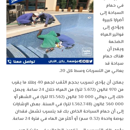
في حمام
السباحة إلى
أضرارا كبيرة
ويؤدي إلى
فواتير المياه
الضخمة
ويقدر أن
هناك حمام
سباحة قد
يعاني من التسربات وسط كل 20.
يمكن أن يؤدي تسريب بحجم الثقب لجمع 40 رطلا ما يقرب
من 970 غالون (3،672 لترا) من المياه خلال 24 ساعة. ويصل
ذلك إلى حوالي 000 30 غالون (113،562 لترا) في الشهر أو
000 360 غالون (1،362،748 لترا) في السنة. بعض الإشارات
إلى أن حمام السباحة الخاص بك قد يتسرب تشمل فقدان
بوصة واحدة (0.32 سم) أو أكثر من الماء في فترة 24 ساعة.