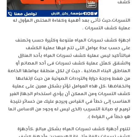
كشف
التسربات،حيث تأتى بعد أهمية وكفاءة المختص المؤول له
عملية كشف التسربات .
اجهزة كشف تسربات المياه متنوعة وكثيرة حسب وتصنف
على حسب عدة عوامل التى تتم فيها عملية الكشف
فبالتأكيد ليس عملية كشف تسربات المياه بأحد المنازل
والشقق كمثل عملية كشف تسربات فى أحد المصانع أو
المناطق البناء الصاخبة ، حيث ان لكل منطقة عواملها الخاصة
من ضغط ودرجة حرارة والترددات الصوتية من حيث ارتفاعها
وانخفاضها ،كل هذه العوامل تؤثر بشكل معين على عملية
كشف التسربات ومن الممكن أن يؤدي استخدام الجهاز الغير
المناسب إلى خطأ في القياس ويرجع عليك من خسائر نتيجة
ترميم او صيانة التسريب (الذى ليس له وجود من الاساس انما
هو خطأ في القراءة ).
تتنوع أجهزة كشف تسربات المياه بشكل مبالغ ،كأجهزة
كشف تسربات بالغاز مثل غاز الهيدروجين وأجهزة كشف