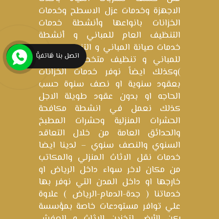
الاجهزة وخدمات عزل الاسطح وخدمات
الخزانات بانواعها وأنشطة خدمات
التنظيف العام للمباني و أنشطة
خدمات صيانة المباني و التنظيف العام
اتصل بنا هَاتفيًّا
للمباني و تنظيف متخصص للمباني
)وكذلك ايضاً نوفر خدمات الخزانات
بعقود سنوية او نصف سنوة حسب
الحاجه او بدون عقود طويلة الاجل
كذلك نعمل في انشطة مكافحة
الحشرات المنزلية وحشرات المطبخ
والحدائق العامة من خلال التعاقد
السنوي والنصف سنوي – لدينا ايضا
خدمات نقل الاثاث المنزلي والمكاتب
من مكان لاخر سواء داخل الرياض او
خارجها او داخل المدن التي نوفر بها
خدماتنا ( جدة-الدمام-الرياض ) علاوة
علي توافر مستودعات خاصة بمؤسسة
ركن الأرض لتخزين الاثاث و العفش