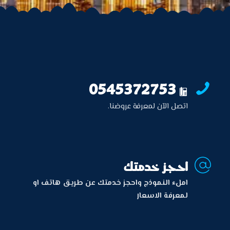
0545372753

اتصل الآن لمعرفة عروضنا.
احجز خدمتك

املء النموذج واحجز خدمتك عن طريق هاتف او
لمعرفة الاسعار