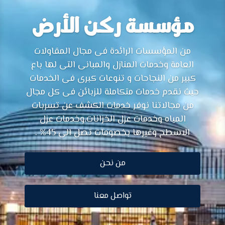
مؤسسة ركن الأرض
من المؤسسات الرائدة فى مجال المقاولات
العامة وخدمات المنازل والمبانى التى لها باع
كبير من النجاحات و تنوعات كبرى فى الخدمات
حيث نقدم خدمات متكاملة للزبائن فى كل مجال
من مجالاتنا نوفر خدمات الكشف عن تسربات
المياه وخدمات عزل الخزانات،وخدمات عزل
الاسطح وغيرها بخصومات تصل الى 45% .
من نحن
تواصل معنا