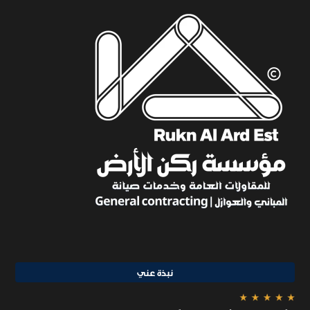
نبذة عني